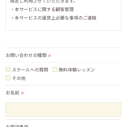
限定し利用させていただきます。
・本サービスに関する顧客管理
・本サービスの運営上必要な事項のご連絡
＜個人情報の提供について＞
当社ではお客様の同意を得た場合または法令に定め
られた場合を除き、
お問い合わせの種類
※
取得した個人情報を第三者に提供することはいたし
ません。
スクールへの質問
無料体験レッスン
その他
＜個人情報の委託について＞
お名前
当社では、利用目的の達成に必要な範囲において、
※
個人情報を外部に委託する場合があります。
これらの委託先に対しては個人情報保護契約等の措
置をとり、適切な監督を行います。
お電話番号