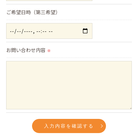
す。
個人情報の開示･訂正･削除・利用停止の具体的手続
ご希望日時（第三希望）
きにつきましては、お電話でお問合せ下さい。
お問い合わせ内容
※