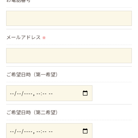
＜個人情報の安全管理＞
当社では、個人情報の漏洩等がなされないよう、適
切に安全管理対策を実施します。
メールアドレス
※
＜個人情報を与えなかった場合に生じる結果＞
必要な情報を頂けない場合は、それに対応した当社
のサービスをご提供できない場合がございますので
ご希望日時（第一希望）
予めご了承ください。
＜個人情報の開示･訂正・削除･利用停止の手続につ
いて＞
ご希望日時（第二希望）
当社では、お客様の個人情報の開示･訂正･削除・利
用停止の手続を定めさせて頂いております。
ご本人である事を確認のうえ、対応させて頂きま