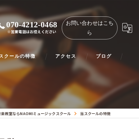
070-4212-0468
お問い合わせはこち
※営業電話はお控えください
ら
スクールの特徴
アクセス
ブログ
ノ
NAOMIミュージックスクール 都島教室
ート
NAOMIミュージックスクール 守口教室
リネット
音楽教室ならNAOMIミュージックスクール
当スクールの特徴
ー
オリン