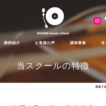
講師紹介
お客様の声
講師募集
当
ピア
当スクールの特徴
フル
クラ
都島で
ギタ
バイ