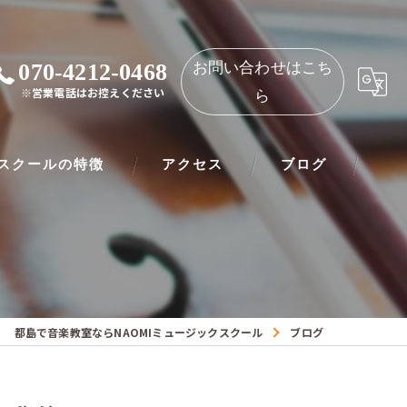
070-4212-0468
お問い合わせはこち
※営業電話はお控えください
ら
スクールの特徴
アクセス
ブログ
ノ
NAOMIミュージックスクール 都島教室
ート
NAOMIミュージックスクール 守口教室
リネット
都島で音楽教室ならNAOMIミュージックスクール
ブログ
ー
オリン