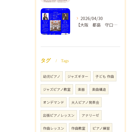
2026/04/30
【大阪 都島 守口】ヴァイオリン教室❣️NAOMIミュージックスクール🎵ヴァイオリン講師 上田哲子先生のコンサートのご案内❗️
タグ
Tags
幼児ピアノ
ジャズギター
子ども 作曲
ジャズピアノ教室
楽器
楽曲構造
オンデマンド
大人ピアノ発表会
出張ピアノレッスン
アナリーゼ
作曲レッスン
作曲教室
ピアノ練習