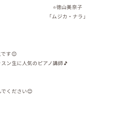
⭐️徳山美奈子
「ムジカ・ナラ」
です😊
スン生に人気のピアノ講師🎵
でください😊