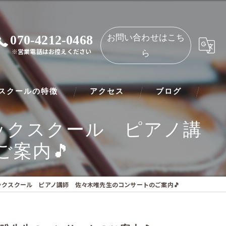
070-4212-0468
お問い合わせはこち
※営業電話はお控えください
ら
スクールの特徴
アクセス
ブログ
ックスクール ピアノ講
ノ
NAOMIミュージックスクール 都島教室
案内🎵
ート
NAOMIミュージックスクール 守口教室
リネット
ックスクール ピアノ講師 佐々木唯先生のコンサートのご案内🎵
ー
オリン