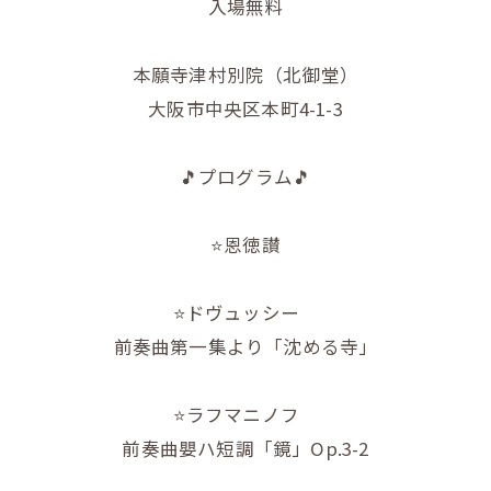
入場無料
本願寺津村別院（北御堂）
大阪市中央区本町4-1-3
🎵プログラム🎵
⭐️恩徳讃
⭐️ドヴュッシー
前奏曲第一集より「沈める寺」
⭐️ラフマニノフ
前奏曲嬰ハ短調「鏡」Op.3-2