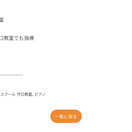
室
守口教室でも指導
-------------
クスクール 守口教室
ピアノ
一覧に戻る