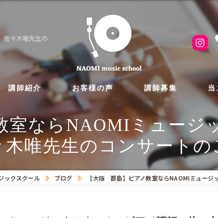
師 佐々木唯先生の
講師紹介
お客様の声
講師募集
当
教室ならNAOMIミュージ
ピア
々木唯先生のコンサートのご
フル
クラ
ージックスクール
ブログ
【大阪 都島】ピアノ教室ならNAOMIミュージ
ギタ
バイ