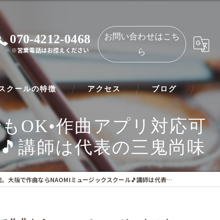
070-4212-0468
お問い合わせはこち
※営業電話はお控えください
ら
スクールの特徴
アクセス
ブログ
もOK•作曲アプリ対応可
ノ
NAOMIミュージックスクール 都島教室
🎵講師は代表の三鬼尚味
ート
NAOMIミュージックスクール 守口教室
リネット
阪で作曲ならNAOMIミュージックスクール🎵講師は代表の三鬼尚味
ー
オリン