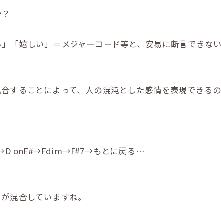
か？
い」「嬉しい」＝メジャーコード等と、安易に断言できな
混合することによって、人の混沌とした感情を表現できるの
nG→D onF#→Fdim→F#7→もとに戻る…
ドが混合していますね。