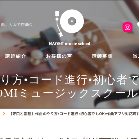
可能。大阪で作曲な
講師紹介
お客様の声
講師募集
当
り方•コード進行•初心者で
ピア
OMIミュージックスクール
フル
クラ
【守口と都島】作曲のやり方•コード進行•初心者でもOK•作曲アプリ対応可能。大
ギタ
バイ