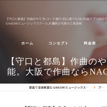
【守口と都島】作曲のやり方•コード進行•初心者でもOK•作曲アプリ対応
らNAOMIミュージックスクール🎵講師は代表の三鬼尚味
ホーム
コンセプト
料金表
【守口と都島】作曲のや
能。大阪で作曲ならNA
都島で音楽教室ならNAOMIミュージックスクール
ブログ