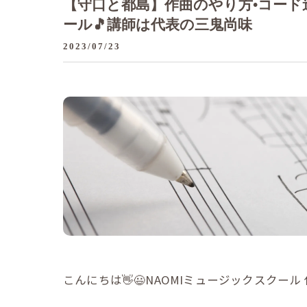
【守口と都島】作曲のやり方•コード
ール🎵講師は代表の三鬼尚味
2023/07/23
こんにちは👋😃NAOMIミュージックスクール 代