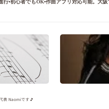
進行•初心者でもOK•作曲アプリ対応可能。大阪
作曲
表 Naomiです🎵