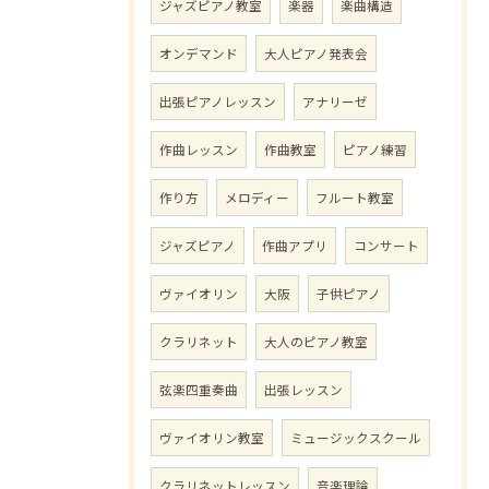
ジャズピアノ教室
楽器
楽曲構造
オンデマンド
大人ピアノ発表会
出張ピアノレッスン
アナリーゼ
作曲レッスン
作曲教室
ピアノ練習
作り方
メロディー
フルート教室
ジャズピアノ
作曲アプリ
コンサート
ヴァイオリン
大阪
子供ピアノ
クラリネット
大人のピアノ教室
弦楽四重奏曲
出張レッスン
ヴァイオリン教室
ミュージックスクール
クラリネットレッスン
音楽理論