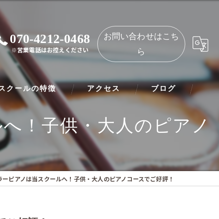
070-4212-0468
お問い合わせはこち
※営業電話はお控えください
ら
スクールの特徴
アクセス
ブログ
ルへ！子供・大人のピアノ
ノ
NAOMIミュージックスクール 都島教室
ート
NAOMIミュージックスクール 守口教室
リネット
ラーピアノは当スクールへ！子供・大人のピアノコースでご好評！
ー
オリン