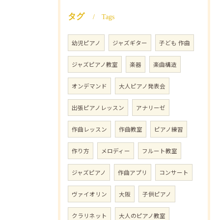
タグ
Tags
幼児ピアノ
ジャズギター
子ども 作曲
ジャズピアノ教室
楽器
楽曲構造
オンデマンド
大人ピアノ発表会
出張ピアノレッスン
アナリーゼ
作曲レッスン
作曲教室
ピアノ練習
作り方
メロディー
フルート教室
ジャズピアノ
作曲アプリ
コンサート
ヴァイオリン
大阪
子供ピアノ
クラリネット
大人のピアノ教室