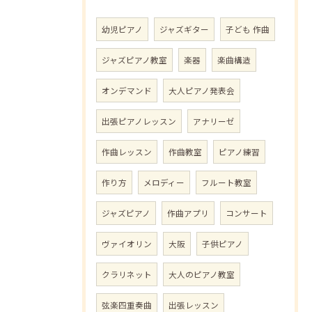
幼児ピアノ
ジャズギター
子ども 作曲
ジャズピアノ教室
楽器
楽曲構造
オンデマンド
大人ピアノ発表会
出張ピアノレッスン
アナリーゼ
作曲レッスン
作曲教室
ピアノ練習
作り方
メロディー
フルート教室
ジャズピアノ
作曲アプリ
コンサート
ヴァイオリン
大阪
子供ピアノ
クラリネット
大人のピアノ教室
弦楽四重奏曲
出張レッスン