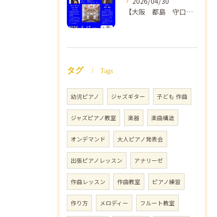
2026/04/30
【大阪 都島 守口】ヴァイオリン教室❣️NAOMIミュージックスクール🎵ヴァイオリン講師 上田哲子先生のコンサートのご案内❗️
タグ
Tags
幼児ピアノ
ジャズギター
子ども 作曲
ジャズピアノ教室
楽器
楽曲構造
オンデマンド
大人ピアノ発表会
出張ピアノレッスン
アナリーゼ
作曲レッスン
作曲教室
ピアノ練習
作り方
メロディー
フルート教室