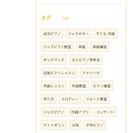
タグ
Tags
幼児ピアノ
ジャズギター
子ども 作曲
ジャズピアノ教室
楽器
楽曲構造
オンデマンド
大人ピアノ発表会
出張ピアノレッスン
アナリーゼ
作曲レッスン
作曲教室
ピアノ練習
作り方
メロディー
フルート教室
ジャズピアノ
作曲アプリ
コンサート
ヴァイオリン
大阪
子供ピアノ