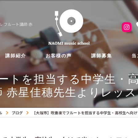
 フルート講師 赤
講師紹介
お客様の声
講師募集
当
ートを担当する中学生・
ピア
師 赤星佳穗先生よりレッス
フル
クラ
ル
ブログ
【大阪市】吹奏楽でフルートを担当する中学生・高校生へ向け
ギタ
バイ