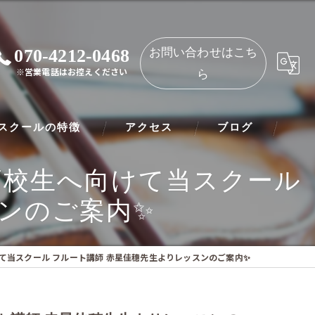
070-4212-0468
お問い合わせはこち
※営業電話はお控えください
ら
スクールの特徴
アクセス
ブログ
高校生へ向けて当スクール
ノ
NAOMIミュージックスクール 都島教室
ンのご案内✨
ート
NAOMIミュージックスクール 守口教室
リネット
て当スクール フルート講師 赤星佳穗先生よりレッスンのご案内✨
ー
オリン