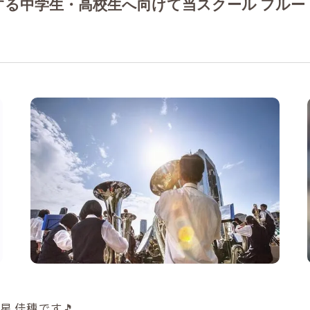
る中学生・高校生へ向けて当スクール フルー
作曲
星 佳穗です🎵