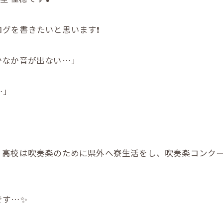
グを書きたいと思います❗️
かなか音が出ない…」
…」
、高校は吹奏楽のために県外へ寮生活をし、吹奏楽コンク
です…✨