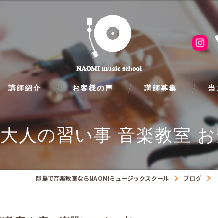
講師紹介
お客様の声
講師募集
当
ピア
大人の習い事 音楽教室 お
フル
クラ
都島で音楽教室ならNAOMIミュージックスクール
ブログ
ギタ
バイ