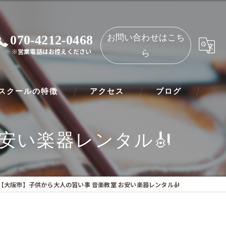
070-4212-0468
お問い合わせはこち
※営業電話はお控えください
ら
スクールの特徴
アクセス
ブログ
ノ
NAOMIミュージックスクール 都島教室
安い楽器レンタル🎻
ート
NAOMIミュージックスクール 守口教室
リネット
【大阪市】子供から大人の習い事 音楽教室 お安い楽器レンタル🎻
ー
オリン