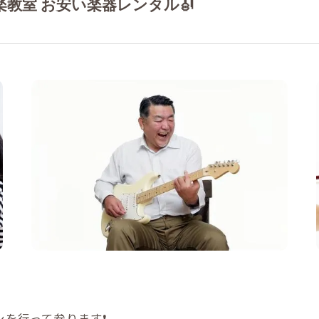
教室 お安い楽器レンタル🎻
作曲
を行って参ります❗️