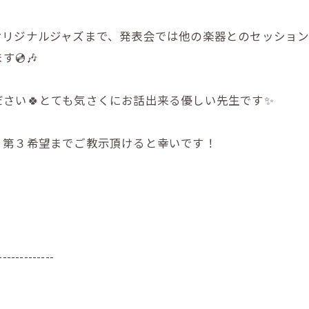
オリジナルジャズまで、発表会では他の楽器とのセッショ
️🎶
さい🍀とても気さくにお話出来る優しい先生です✨
、第３希望までご教示頂けると幸いです！
-------------