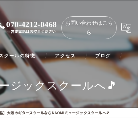
070-4212-0468
お問い合わせはこち
※営業電話はお控えください
ら
スクールの特徴
アクセス
ブログ
ノ
NAOMIミュージックスクール 都島教室
ージックスクールへ🎵
ート
NAOMIミュージックスクール 守口教室
リネット
島】大阪のギタースクールならNAOMIミュージックスクールへ🎵
ー
オリン