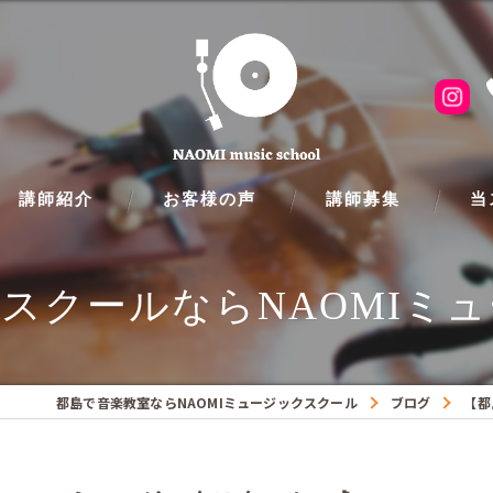
講師紹介
お客様の声
講師募集
当
ピア
スクールならNAOMIミュ
フル
クラ
都島で音楽教室ならNAOMIミュージックスクール
ブログ
【都
ギタ
バイ