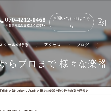
070-4212-0468
お問い合わせはこち
※営業電話はお控えください
ら
スクールの特徴
アクセス
ブログ
者からプロまで 様々な楽器
ノ
NAOMIミュージックスクール 都島教室
ート
NAOMIミュージックスクール 守口教室
リネット
子供まで 初心者からプロまで 様々な楽器を取り扱う教室を経営🎵
ー
オリン