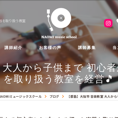
楽器を取り扱う教室
講師紹介
お客様の声
講師募集
当
 大人から子供まで 初心
ピア
を取り扱う教室を経営🎵
フル
クラ
AOMIミュージックスクール
ブログ
【都島】大阪市 音楽教室 大人から
ギタ
バイ