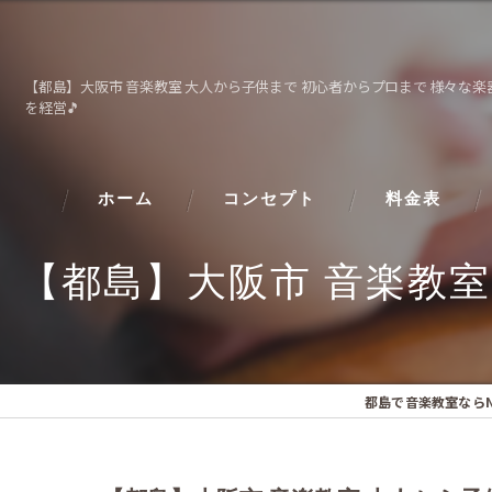
【都島】大阪市 音楽教室 大人から子供まで 初心者からプロまで 様々な
を経営🎵
ホーム
コンセプト
料金表
【都島】大阪市 音楽教室
都島で音楽教室ならN