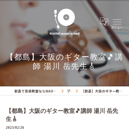
【都島】大阪のギター教室🎵講
師 湯川 岳先生🎸
都島で音楽教室ならNAOMIミュージックスクール
ブログ
【都島】大阪のギター教室🎵講師 湯川 岳先生🎸
【都島】大阪のギター教室🎵講師 湯川 岳先
生🎸
2023/02/26