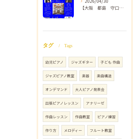
2026/04/30
【大阪 都島 守口】ヴァイオリン教室❣️NAOMIミュージックスクール🎵ヴァイオリン講師 上田哲子先生のコンサートのご案内❗️
タグ
Tags
幼児ピアノ
ジャズギター
子ども 作曲
ジャズピアノ教室
楽器
楽曲構造
オンデマンド
大人ピアノ発表会
出張ピアノレッスン
アナリーゼ
作曲レッスン
作曲教室
ピアノ練習
作り方
メロディー
フルート教室