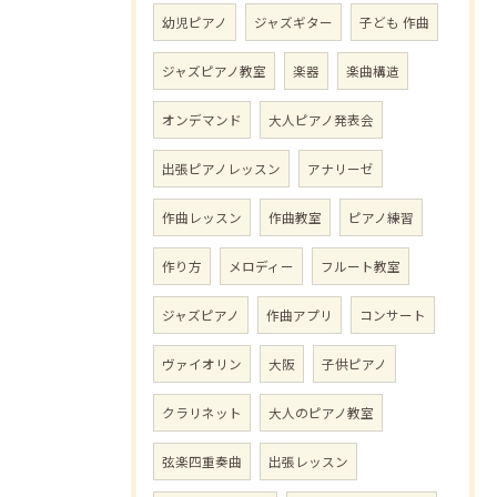
幼児ピアノ
ジャズギター
子ども 作曲
ジャズピアノ教室
楽器
楽曲構造
オンデマンド
大人ピアノ発表会
出張ピアノレッスン
アナリーゼ
作曲レッスン
作曲教室
ピアノ練習
作り方
メロディー
フルート教室
ジャズピアノ
作曲アプリ
コンサート
ヴァイオリン
大阪
子供ピアノ
クラリネット
大人のピアノ教室
弦楽四重奏曲
出張レッスン