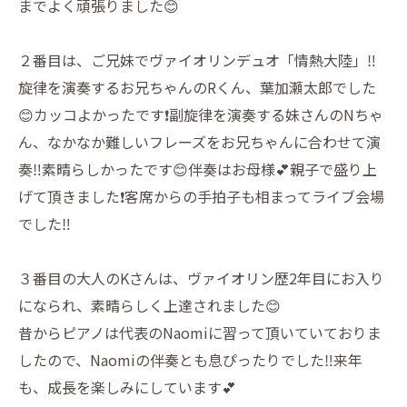
までよく頑張りました😊
２番目は、ご兄妹でヴァイオリンデュオ「情熱大陸」‼️
旋律を演奏するお兄ちゃんのRくん、葉加瀬太郎でした
😊カッコよかったです❗️副旋律を演奏する妹さんのNちゃ
ん、なかなか難しいフレーズをお兄ちゃんに合わせて演
奏‼️素晴らしかったです😊伴奏はお母様💕親子で盛り上
げて頂きました❗️客席からの手拍子も相まってライブ会場
でした‼️
３番目の大人のKさんは、ヴァイオリン歴2年目にお入り
になられ、素晴らしく上達されました😊
昔からピアノは代表のNaomiに習って頂いていておりま
したので、Naomiの伴奏とも息ぴったりでした‼️来年
も、成長を楽しみにしています💕