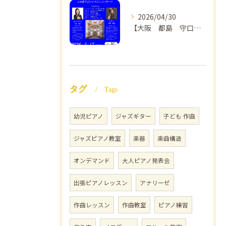
2026/04/30
【大阪 都島 守口】ヴァイオリン教室❣️NAOMIミュージックスクール🎵ヴァイオリン講師 上田哲子先生のコンサートのご案内❗️
タグ
Tags
幼児ピアノ
ジャズギター
子ども 作曲
ジャズピアノ教室
楽器
楽曲構造
オンデマンド
大人ピアノ発表会
出張ピアノレッスン
アナリーゼ
作曲レッスン
作曲教室
ピアノ練習