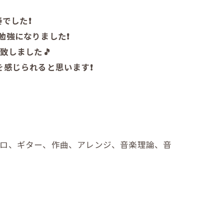
した❗️
強になりました❗️
致しました🎵
感じられると思います❗️
ェロ、ギター、作曲、アレンジ、音楽理論、音