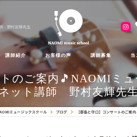
講師 野村友輝先生
講師紹介
お客様の声
講師募集
当
トのご案内🎵NAOMIミ
ピア
ネット講師 野村友輝先
フル
クラ
AOMIミュージックスクール
ブログ
【都島と守口】コンサートのご案内
ギタ
バイ