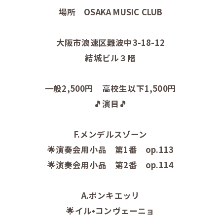
場所 OSAKA MUSIC CLUB
大阪市浪速区難波中3-18-12
結城ビル３階
一般2,500円 高校生以下1,500円
🎵演目🎵
F.メンデルスゾーン
🌟演奏会用小品 第1番 op.113
🌟演奏会用小品 第2番 op.114
A.ポンキエッリ
🌟イル•コンヴェーニョ