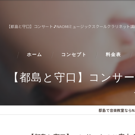
【都島と守口】コンサート🎵NAOMIミュージックスクールクラリネット
ホーム
コンセプト
料金表
【都島と守口】コンサー
都島で音楽教室ならN