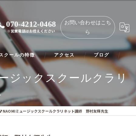
070-4212-0468
お問い合わせはこち
※営業電話はお控えください
ら
スクールの特徴
アクセス
ブログ
ュージックスクールクラリ
ノ
NAOMIミュージックスクール 都島教室
生
ート
NAOMIミュージックスクール 守口教室
リネット
NAOMIミュージックスクールクラリネット講師 野村友輝先生
ー
オリン