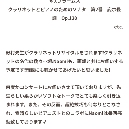
🌟J.ブラームス
クラリネットとピアノのためのソナタ 第2番 変ホ長
調 Op.120
etc.
野村先生がクラリネットリサイタルをされます❗️クラリネ
ットの名作の数々…❗️私Naomiも、両親と共にお伺いする
予定です❗️両親にも聴かせてあげたいと思いました❗️
何度かコンサートにお伺いさせて頂いておりますが、先
生らしい柔らかいソフトなトークでとても楽しく引き込
まれます。また、その反面、超絶技巧も何なりとこなさ
れ、素晴らしいピアニストとのコラボにNaomiは毎回感
動致しております🎵