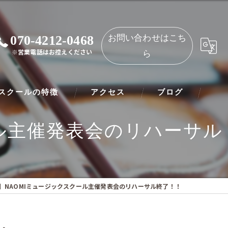
070-4212-0468
お問い合わせはこち
※営業電話はお控えください
ら
スクールの特徴
アクセス
ブログ
ル主催発表会のリハーサル
ノ
NAOMIミュージックスクール 都島教室
ート
NAOMIミュージックスクール 守口教室
リネット
】NAOMIミュージックスクール主催発表会のリハーサル終了！！
ー
オリン