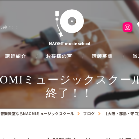
サル終了！！
講師紹介
お客様の声
講師募集
当
AOMIミュージックスクー
ピア
終了！！
フル
クラ
音楽教室ならNAOMIミュージックスクール
ブログ
【大阪・都島・守口
ギタ
バイ