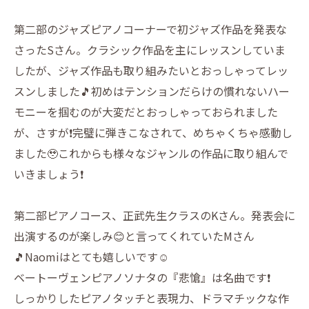
第二部のジャズピアノコーナーで初ジャズ作品を発表な
さったSさん。クラシック作品を主にレッスンしていま
したが、ジャズ作品も取り組みたいとおっしゃってレッ
スンしました🎵初めはテンションだらけの慣れないハー
モニーを掴むのが大変だとおっしゃっておられました
が、さすが❗️完璧に弾きこなされて、めちゃくちゃ感動し
ました🥹これからも様々なジャンルの作品に取り組んで
いきましょう❗️
第二部ピアノコース、正武先生クラスのKさん。発表会に
出演するのが楽しみ😊と言ってくれていたMさん
🎵Naomiはとても嬉しいです☺️
ベートーヴェンピアノソナタの『悲愴』は名曲です❗️
しっかりしたピアノタッチと表現力、ドラマチックな作