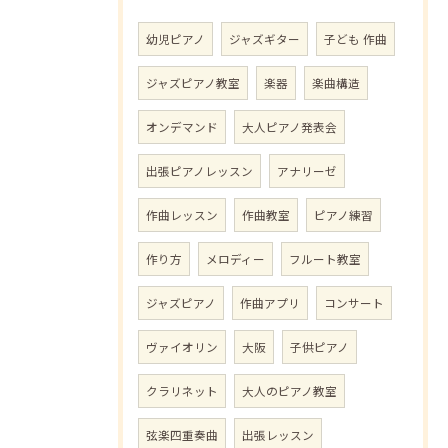
幼児ピアノ
ジャズギター
子ども 作曲
ジャズピアノ教室
楽器
楽曲構造
オンデマンド
大人ピアノ発表会
出張ピアノレッスン
アナリーゼ
作曲レッスン
作曲教室
ピアノ練習
作り方
メロディー
フルート教室
ジャズピアノ
作曲アプリ
コンサート
ヴァイオリン
大阪
子供ピアノ
クラリネット
大人のピアノ教室
弦楽四重奏曲
出張レッスン