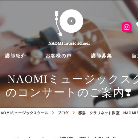
講師紹介
お客様の声
講師募集
当
 NAOMIミュージックス
ピア
のコンサートのご案内❣️
フル
クラ
AOMIミュージックスクール
ブログ
都島 クラリネット教室 NAOM
ギタ
バイ