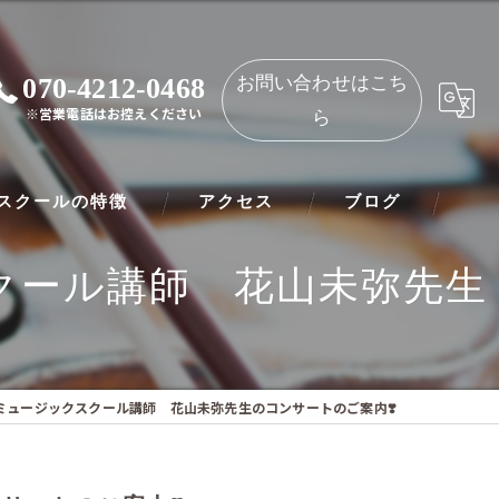
070-4212-0468
お問い合わせはこち
※営業電話はお控えください
ら
スクールの特徴
アクセス
ブログ
クール講師 花山未弥先生
ノ
NAOMIミュージックスクール 都島教室
ート
NAOMIミュージックスクール 守口教室
リネット
Iミュージックスクール講師 花山未弥先生のコンサートのご案内❣️
ー
オリン