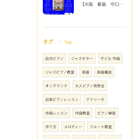
【大阪 都島 守口】ヴァイオリン教室❣️NAOMIミュージックスクール🎵ヴァイオリン講師 上田哲子先生のコンサートのご案内❗️
タグ
Tags
幼児ピアノ
ジャズギター
子ども 作曲
ジャズピアノ教室
楽器
楽曲構造
オンデマンド
大人ピアノ発表会
出張ピアノレッスン
アナリーゼ
作曲レッスン
作曲教室
ピアノ練習
作り方
メロディー
フルート教室