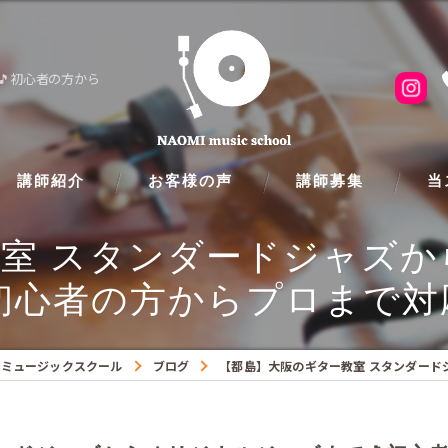
🎵初心者の方から
講師紹介
お客様の声
講師募集
当
室 スタンダードジャズ
ピア
初心者の方からプロまで対
フル
クラ
Iミュージックスクール
ブログ
【都島】大阪のギター教室 スタンダード
ギタ
バイ