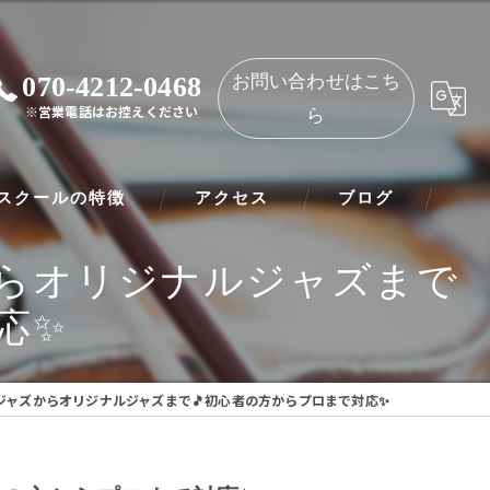
070-4212-0468
お問い合わせはこち
※営業電話はお控えください
ら
スクールの特徴
アクセス
ブログ
からオリジナルジャズまで
ノ
NAOMIミュージックスクール 都島教室
応✨
ート
NAOMIミュージックスクール 守口教室
リネット
ジャズからオリジナルジャズまで🎵初心者の方からプロまで対応✨
ー
オリン