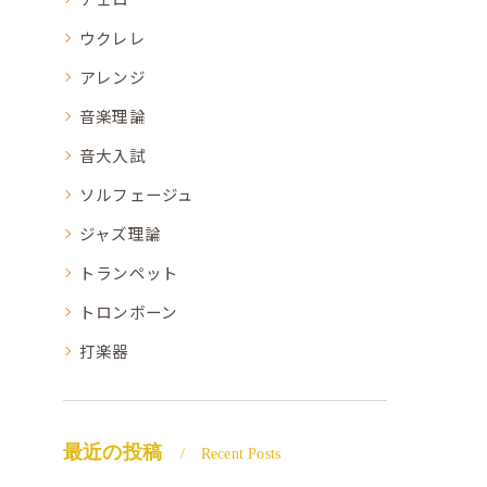
ウクレレ
アレンジ
音楽理論
音大入試
ソルフェージュ
ジャズ理論
トランペット
トロンボーン
打楽器
最近の投稿
Recent Posts