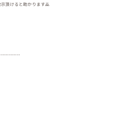
示頂けると助かります🙇
-------------