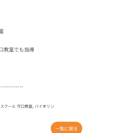
室
守口教室でも指導
-------------
クスクール 守口教室
バイオリン
一覧に戻る