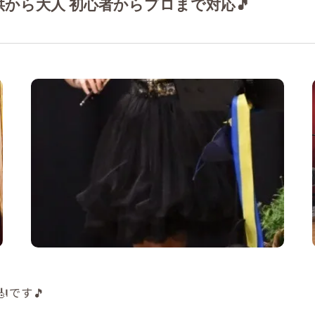
から大人 初心者からプロまで対応🎵
作曲
です🎵