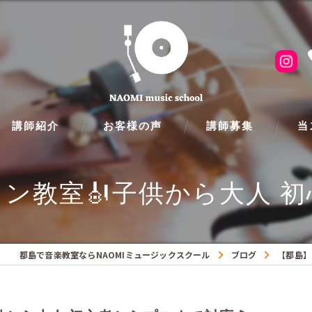
講師紹介
お客様の声
講師募集
当
ピア
ン教室🎻子供から大人 初
フル
クラ
都島で音楽教室ならNAOMIミュージックスクール
ブログ
【都島】
ギタ
バイ