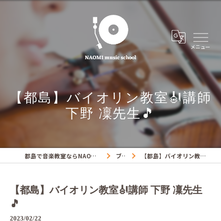
【都島】バイオリン教室🎻講師
下野 凜先生🎵
都島で音楽教室ならNAOMIミュージックスクール
ブログ
【都島】バイオリン教室🎻講師 下野 凜先生🎵
【都島】バイオリン教室🎻講師 下野 凜先生
🎵
2023/02/22