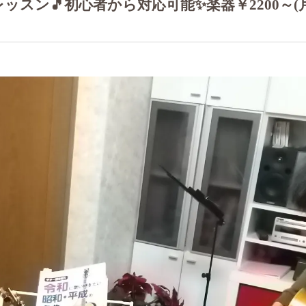
スン🎵初心者から対応可能✨楽器￥2200～(
作曲