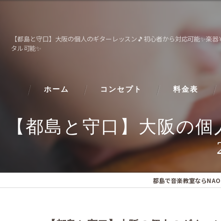
【都島と守口】大阪の個人のギターレッスン🎵初心者から対応可能✨楽器￥2
タル可能✨
ホーム
コンセプト
料金表
【都島と守口】大阪の個
都島で音楽教室ならNAO