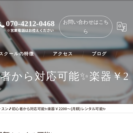
070-4212-0468
お問い合わせはこち
※営業電話はお控えください
ら
スクールの特徴
アクセス
ブログ
者から対応可能✨楽器￥2
ノ
NAOMIミュージックスクール 都島教室
✨
ート
NAOMIミュージックスクール 守口教室
リネット
ン🎵初心者から対応可能✨楽器￥2200～(月額)レンタル可能✨
ー
オリン