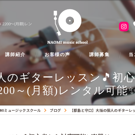
200～(月額)レン
講師紹介
お客様の声
講師募集
当
人のギターレッスン🎵初心
ピア
200～(月額)レンタル可能
フル
クラ
MIミュージックスクール
ブログ
【都島と守口】大阪の個人のギターレッス
ギタ
バイ