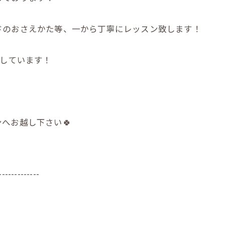
ドのおさえかた等、一から丁寧にレッスン致します！
応しています！
へお越し下さい🍀
-------------